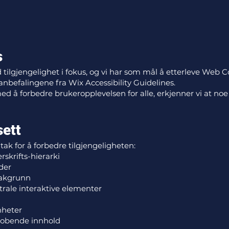
s
tilgjengelighet i fokus, og vi har som mål å etterleve Web C
anbefalingene fra Wix Accessibility Guidelines.
ed å forbedre brukeropplevelsen for alle, erkjenner vi at noe 
sett
tak for å forbedre tilgjengeligheten:
rskrifts-hierarki
lder
bakgrunn
trale interaktive elementer
nheter
trobende innhold