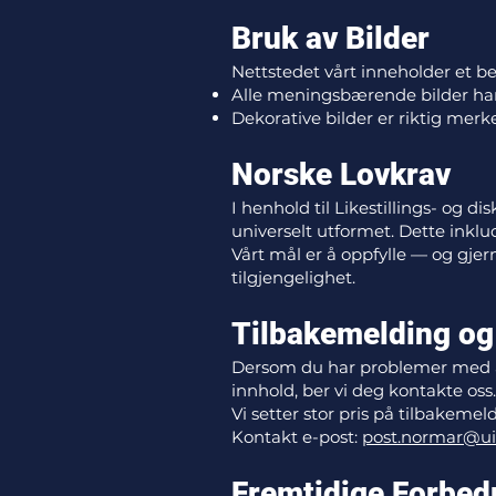
Bruk av Bilder
Nettstedet vårt inneholder et bety
Alle meningsbærende bilder har 
Dekorative bilder er riktig merke
Norske Lovkrav
I henhold til Likestillings- og 
universelt utformet. Dette inklud
Vårt mål er å oppfylle — og gjer
tilgjengelighet.
Tilbakemelding og
Dersom du har problemer med å få
innhold, ber vi deg kontakte oss.
Vi setter stor pris på tilbakemeld
Kontakt e-post:
post.normar@ui
Fremtidige Forbed