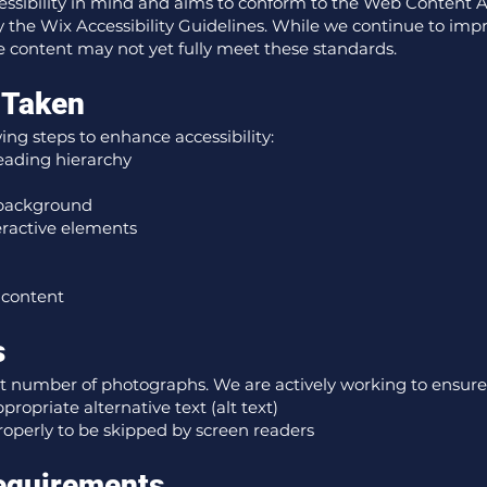
essibility in mind and aims to conform to the Web Content A
the Wix Accessibility Guidelines. While we continue to impro
 content may not yet fully meet these standards.
 Taken
g steps to enhance accessibility:
eading hierarchy
 background
eractive elements
 content
s
nt number of photographs. We are actively working to ensure
ropriate alternative text (alt text)
operly to be skipped by screen readers
equirements