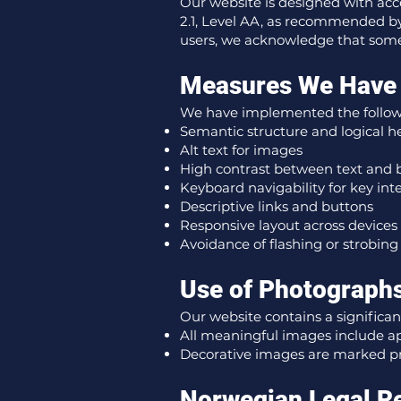
Our website is designed with acc
2.1, Level AA, as recommended by 
users, we acknowledge that some
Measures We Have
We have implemented the followin
Semantic structure and logical h
Alt text for images
High contrast between text and
Keyboard navigability for key int
Descriptive links and buttons
Responsive layout across devices
Avoidance of flashing or strobing
Use of Photograph
Our website contains a significa
All meaningful images include app
Decorative images are marked pr
Norwegian Legal R