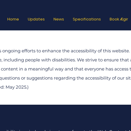
Home
Updates
News
Specifications
Book Ægir
ongoing efforts to enhance the accessibility of this websi
 including people with disabilities. We strive to ensure that a
 content in a meaningful way and that everyone has access t
questions or suggestions regarding the accessibility of our sit
d: May 2025.)